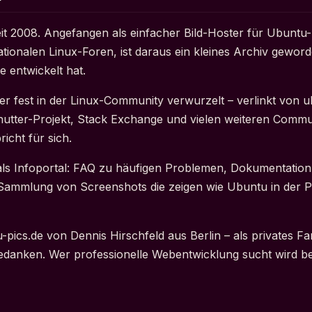
 seit 2008. Angefangen als einfacher Bild-Hoster für Ubuntu
tionalen Linux-Foren, ist daraus ein kleines Archiv geword
 entwickelt hat.
eher fest in der Linux-Community verwurzelt – verlinkt von 
hutter-Projekt, Stack Exchange und vielen weiteren Commu
richt für sich.
 als Infoportal: FAQ zu häufigen Problemen, Dokumentation
ammlung von Screenshots die zeigen wie Ubuntu in der Pr
-pics.de von Dennis Hirschfeld aus Berlin – als privates F
edanken. Wer professionelle Webentwicklung sucht wird b