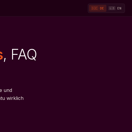
🇩🇪 DE
🇬🇧 EN
s
, FAQ
e und
tu wirklich