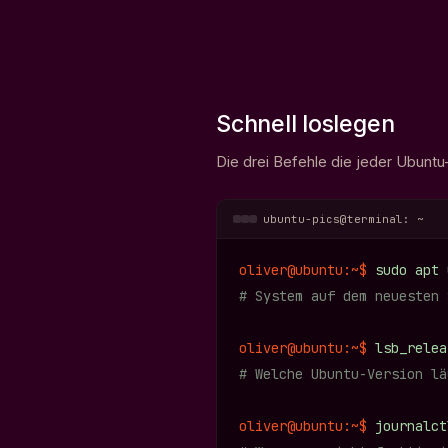
Schnell loslegen
Die drei Befehle die jeder Ubunt
ubuntu-pics@terminal: ~
oliver@ubuntu:~$
sudo apt 
# System auf dem neuesten 
oliver@ubuntu:~$
lsb_relea
# Welche Ubuntu-Version lä
oliver@ubuntu:~$
journalct